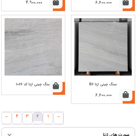
4.900.000
6.600.000
سنگ چینی ازنا B6
سنگ چینی ازنا کد 1066
6.600.000
←
4
3
2
1
→
سورت های ازنا