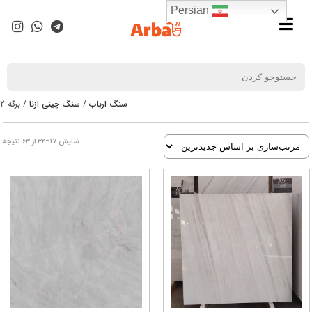
Persian
سنگ ارباب
/
سنگ چینی ازنا
/ برگه 2
نمایش 17–32 از 63 نتیجه